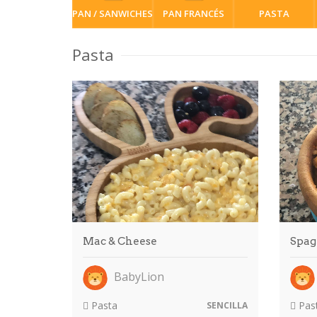
PAN / SANWICHES
PAN FRANCÉS
PASTA
Pasta
Mac & Cheese
Spag
BabyLion
Pasta
Pas
SENCILLA