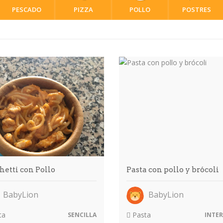
PESCADO
PIZZA
POLLO
POSTRES
hetti con Pollo
Pasta con pollo y brócoli
BabyLion
BabyLion
ta
Pasta
SENCILLA
INTER