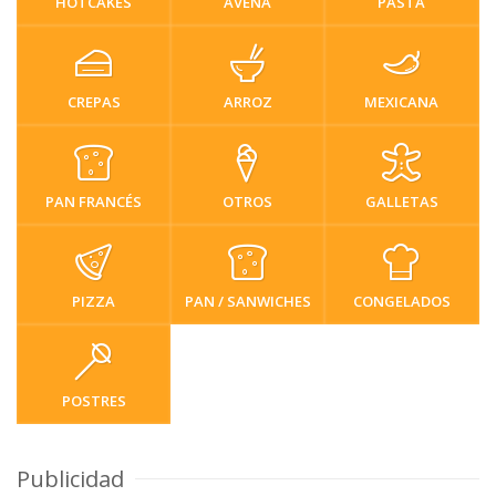
HOTCAKES
AVENA
PASTA
CREPAS
ARROZ
MEXICANA
PAN FRANCÉS
OTROS
GALLETAS
PIZZA
PAN / SANWICHES
CONGELADOS
POSTRES
Publicidad