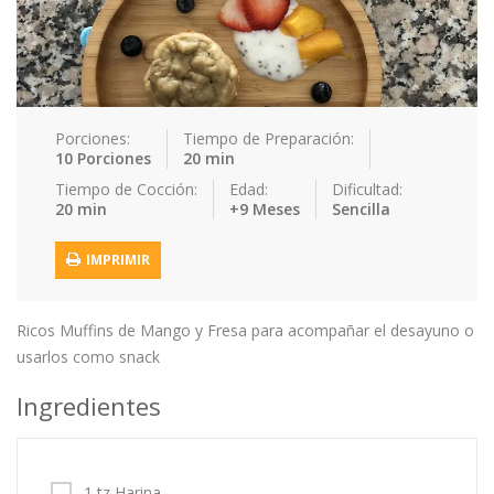
Postres
Res
Sopas
Recetas
Tips & Tricks
Porciones:
Tiempo de Preparación:
Contacto
10 Porciones
20 min
Tiempo de Cocción:
Edad:
Dificultad:
Acceso / Registro
20 min
+9 Meses
Sencilla
IMPRIMIR
Ricos Muffins de Mango y Fresa para acompañar el desayuno o
usarlos como snack
Ingredientes
1 tz Harina