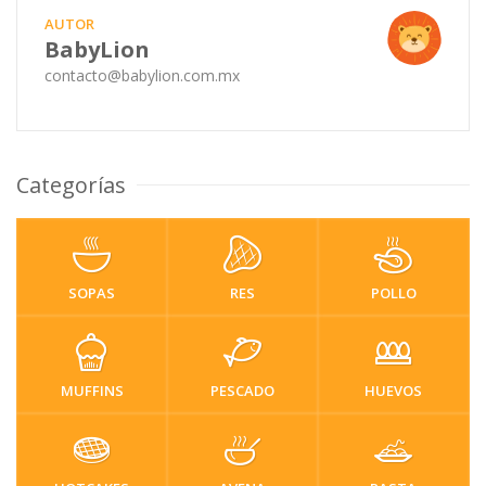
AUTOR
BabyLion
contacto@babylion.com.mx
Categorías
SOPAS
RES
POLLO
MUFFINS
PESCADO
HUEVOS