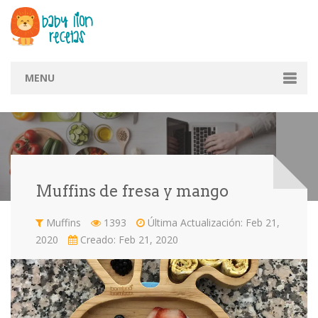
MENU
Inicio
Categorías
Arroz
Avena
Congelados
Crepas
Muffins de fresa y mango
Galletas
Hotcakes
Huevos
Mexicana
Muffins
1393
Última Actualización: Feb 21,
2020
Creado: Feb 21, 2020
Muffins
Otros
Pan / Sanw…
Pan Francé
Pasta
Pescado
Pizza
Pollo